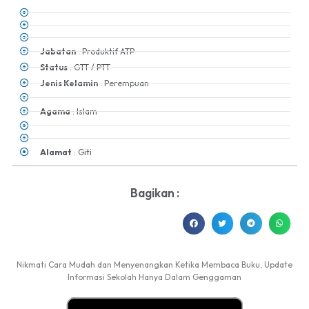
Jabatan
: Produktif ATP
Status
: GTT / PTT
Jenis Kelamin
: Perempuan
Agama
: Islam
Alamat
: Giti
Bagikan :
Nikmati Cara Mudah dan Menyenangkan Ketika Membaca Buku, Update
Informasi Sekolah Hanya Dalam Genggaman