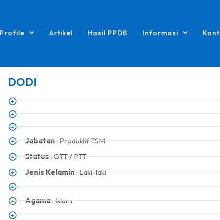
Profile
Artikel
Hasil PPDB
Informasi
Kont
DODI
Jabatan
: Produktif TSM
Status
: GTT / PTT
Jenis Kelamin
: Laki-laki
Agama
: Islam