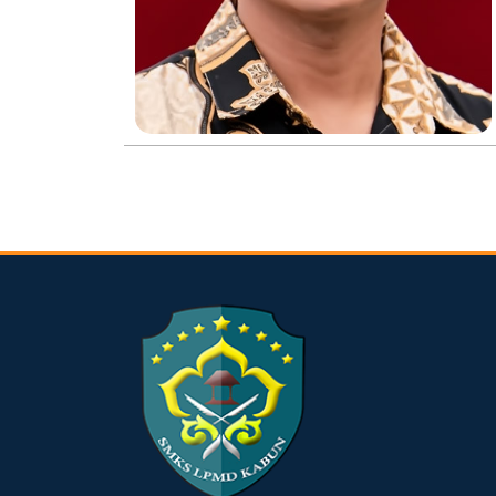
dibuat oleh rrdigital.id