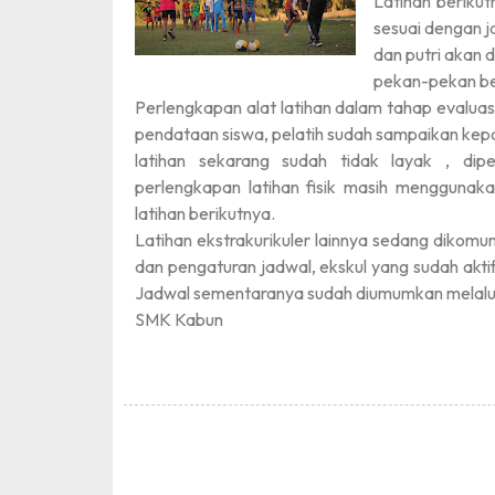
Latihan berikut
sesuai dengan ja
dan putri akan 
pekan-pekan be
Perlengkapan alat latihan dalam tahap evaluas
pendataan siswa, pelatih sudah sampaikan kep
latihan sekarang sudah tidak layak , dip
perlengkapan latihan fisik masih menggunak
latihan berikutnya.
Latihan ekstrakurikuler lainnya sedang dikomu
dan pengaturan jadwal, ekskul yang sudah aktif
Jadwal sementaranya sudah diumumkan melal
SMK Kabun