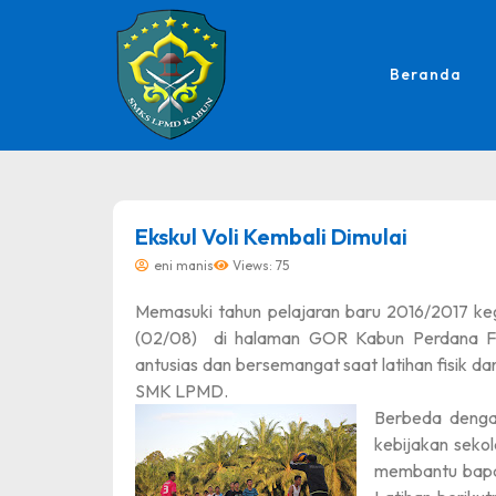
Beranda
dibuat oleh rrdigital.id
Ekskul Voli Kembali Dimulai
eni manis
Views: 75
Memasuki tahun pelajaran baru 2016/2017 kegi
(02/08) di halaman GOR Kabun Perdana Futsa
antusias dan bersemangat saat latihan fisik da
SMK LPMD.
Berbeda dengan
kebijakan sekol
membantu bapa