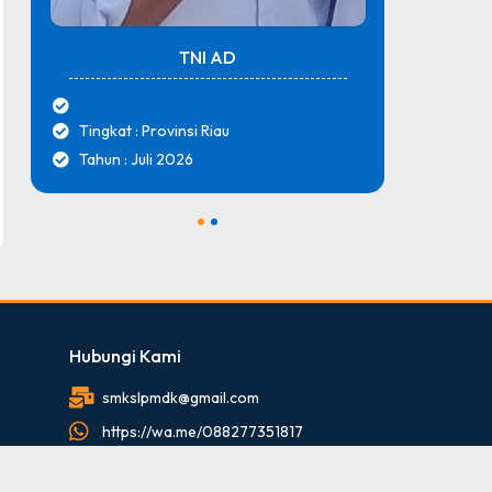
TNI AD
Tingkat : Provinsi Riau
Tingk
Tahun : Juli 2026
Tahun
1
2
Hubungi Kami
smkslpmdk@gmail.com
https://wa.me/088277351817
088277351817