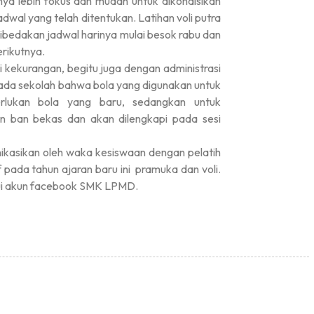
nya lebih fokus dan mudah untuk dikondisikan
dwal yang telah ditentukan. Latihan voli putra
dibedakan jadwal harinya mulai besok rabu dan
rikutnya.
i kekurangan, begitu juga dengan administrasi
ada sekolah bahwa bola yang digunakan untuk
erlukan bola yang baru, sedangkan untuk
an ban bekas dan akan dilengkapi pada sesi
nikasikan oleh waka kesiswaan dengan pelatih
 pada tahun ajaran baru ini pramuka dan voli.
ui akun facebook SMK LPMD.