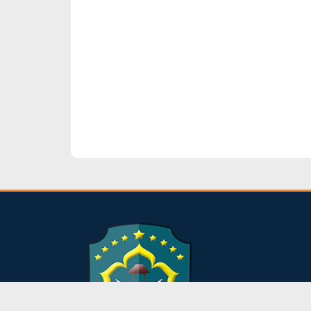
dibuat oleh rrdigital.id