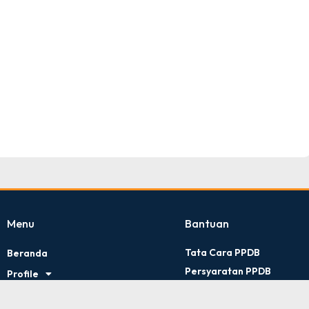
TNI AD
Tingkat : Provinsi Riau
Tahun : Juli 2026
Menu
Bantuan
Tata Cara PPDB
Beranda
Persyaratan PPDB
Profile
Kontak Kami
Artikel
Kebijakan Privasi