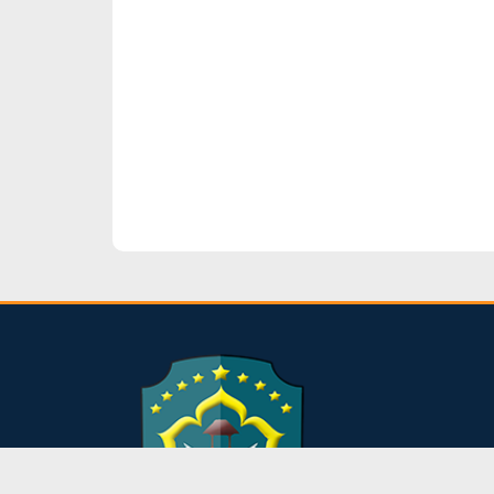
dibuat oleh rrdigital.id