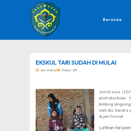
Beranda
dibuat oleh rrdigital.id
EKSKUL TARI SUDAH DI MULAI
eni manis
Views: 69
Jum’at sore
(20/
ekstrakurikuler 
bimbing langsung
oleh Ibu Sandra 
di jam formal.
Latihan tari pe