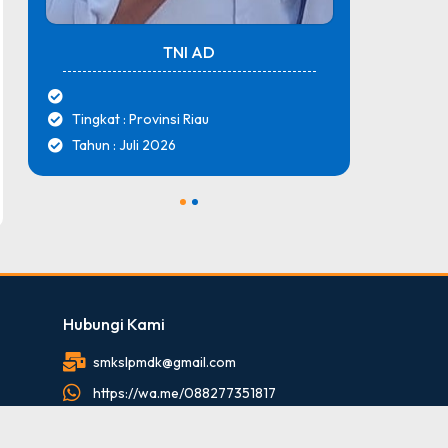
TNI AD
Tingkat : Provinsi Riau
Tingk
Tahun : Juli 2026
Tahun
1
2
Hubungi Kami
smkslpmdk@gmail.com
https://wa.me/088277351817
088277351817