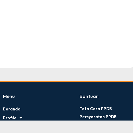
TNI AD
Tingkat : Provinsi Riau
Tahun : Juli 2026
Menu
Bantuan
Tata Cara PPDB
Beranda
Persyaratan PPDB
Profile
Kontak Kami
Artikel
Kebijakan Privasi