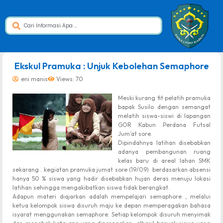
dibuat oleh rrdigital.id
Ekskul Pramuka : Unjuk Kebolehan Semaphore
eni manis
Views: 70
Meski kurang fit pelatih pramuka
bapak Susilo dengan semangat
melatih siswa-siswi di lapangan
GOR Kabun Perdana Futsal
Jum’at sore.
Dipindahnya latihan disebabkan
adanya pembangunan ruang
kelas baru di areal lahan SMK
sekarang . kegiatan pramuka jumat sore (19/09) berdasarkan absensi
hanya 50 % siswa yang hadir disebabkan hujan deras menuju lokasi
latihan sehingga mengakibatkan siswa tidak berangkat.
Adapun materi diajarkan adalah mempelajari semaphore , melalui
ketua kelompok siswa disuruh maju ke depan memperagakan bahasa
isyarat menggunakan semaphore. Setiap kelompok disuruh menyimak