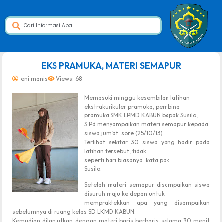
dibuat oleh rrdigital.id
EKS PRAMUKA, MATERI SEMAPUR
eni manis
Views: 68
Memasuki minggu kesembilan latihan
ekstrakurikuler pramuka, pembina
pramuka SMK LPMD KABUN bapak Susilo,
S.Pd menyampaikan materi semapur kepada
siswa jum’at
sore (25/10/13)
Terlihat sekitar 30 siswa yang hadir pada
latihan tersebut, tidak
seperti hari biasanya kata pak
Susilo.
Setelah materi semapur disampaikan siswa
disuruh maju ke depan untuk
mempraktekkan apa yang disampaikan
sebelumnya di ruang kelas SD LKMD KABUN.
Kemudian dilanjutkan dengan materi baris berbaris selama 30 menit