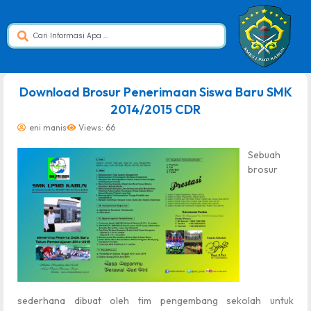
dibuat oleh rrdigital.id
Download Brosur Penerimaan Siswa Baru SMK
2014/2015 CDR
eni manis
Views: 66
Sebuah
brosur
sederhana dibuat oleh tim pengembang sekolah untuk