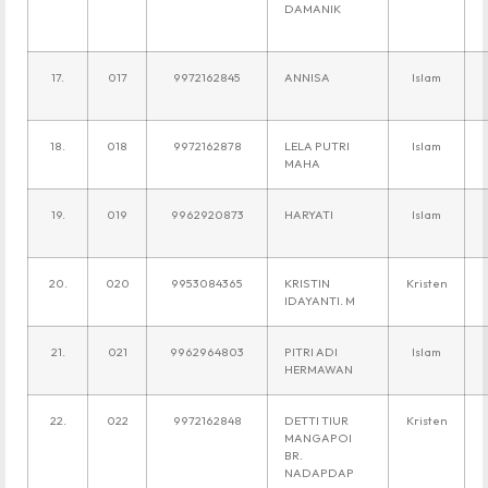
DAMANIK
17.
017
9972162845
ANNISA
Islam
18.
018
9972162878
LELA PUTRI
Islam
MAHA
19.
019
9962920873
HARYATI
Islam
20.
020
9953084365
KRISTIN
Kristen
IDAYANTI. M
21.
021
9962964803
PITRI ADI
Islam
HERMAWAN
22.
022
9972162848
DETTI TIUR
Kristen
MANGAPOI
BR.
NADAPDAP