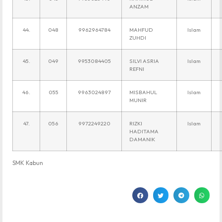
ANZAM
44.
048
9962964784
MAHFUD
Islam
ZUHDI
45.
049
9953084405
SILVI ASRIA
Islam
REFNI
46.
055
9963024897
MISBAHUL
Islam
MUNIR
47.
056
9972249220
RIZKI
Islam
HADITAMA
DAMANIK
SMK Kabun