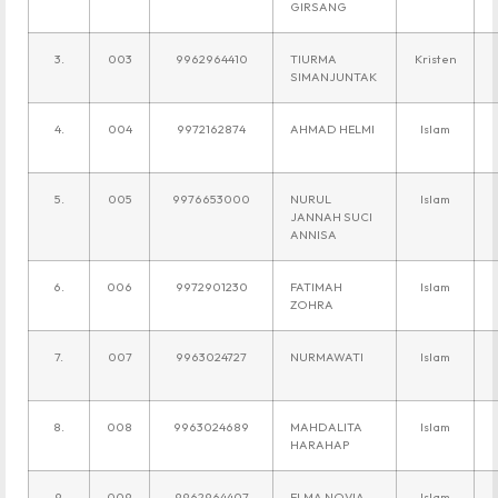
GIRSANG
3.
003
9962964410
TIURMA
Kristen
SIMANJUNTAK
4.
004
9972162874
AHMAD HELMI
Islam
5.
005
9976653000
NURUL
Islam
JANNAH SUCI
ANNISA
6.
006
9972901230
FATIMAH
Islam
ZOHRA
7.
007
9963024727
NURMAWATI
Islam
8.
008
9963024689
MAHDALITA
Islam
HARAHAP
9.
009
9962964407
ELMA NOVIA
Islam