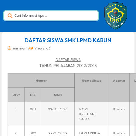
dibuat oleh rrdigital.id
DAFTAR SISWA SMK LPMD KABUN
eni manis
Views: 63
DAFTAR SISWA
TAHUN PELAJARAN 2012/2013
Nomor
Nama Siswa
Agama
L
Urut
NIS
NISN
1.
001
9963186526
NOVI
Kristen
KRISTIANI
GULO
2.
002
9972162859
DEVI APRIDA
Kristen