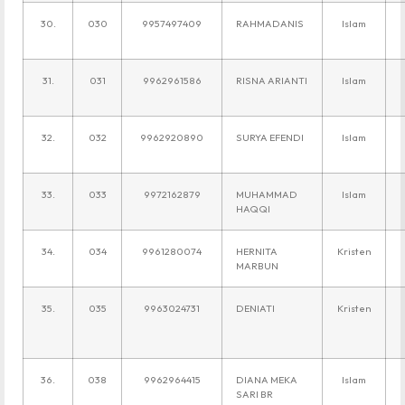
30.
030
9957497409
RAHMADANIS
Islam
31.
031
9962961586
RISNA ARIANTI
Islam
32.
032
9962920890
SURYA EFENDI
Islam
33.
033
9972162879
MUHAMMAD
Islam
HAQQI
34.
034
9961280074
HERNITA
Kristen
MARBUN
35.
035
9963024731
DENIATI
Kristen
36.
038
9962964415
DIANA MEKA
Islam
SARI BR