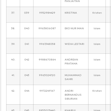
PANJAITAN
37.
039
9952984429
KRISTINA
Kristen
38.
040
9963806087
EKO NUR IMAN
Islam
39.
041
9961348058
WIDIA LESTARI
Islam
40.
042
9988670864
ANDREAN
Islam
PRATAMA
41.
043
9963024720
MUHAMMAD
Islam
SAHRI
42.
044
9972249167
ANDRI
Kristen
BERNANDUS
SIBURIAN
43.
045
9953023440
KHAIRUL
Islam