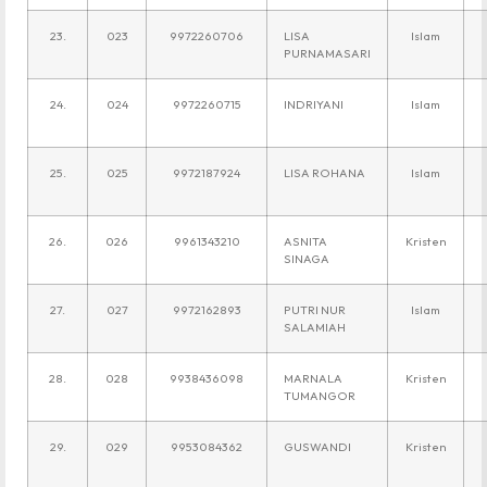
23.
023
9972260706
LISA
Islam
PURNAMASARI
24.
024
9972260715
INDRIYANI
Islam
25.
025
9972187924
LISA ROHANA
Islam
26.
026
9961343210
ASNITA
Kristen
SINAGA
27.
027
9972162893
PUTRI NUR
Islam
SALAMIAH
28.
028
9938436098
MARNALA
Kristen
TUMANGOR
29.
029
9953084362
GUSWANDI
Kristen