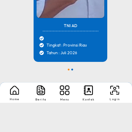
TNI AD
Tingkat : Provinsi Riau
Tahun : Juli 2026
1
2
Nikmati Cara Mudah dan Menyenangkan Ketika Membaca Buku, Update
Informasi Sekolah Hanya Dalam Genggaman
Home
Login
Berita
Menu
Kontak