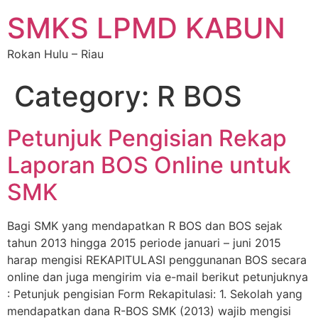
SMKS LPMD KABUN
Rokan Hulu – Riau
Category:
R BOS
Petunjuk Pengisian Rekap
Laporan BOS Online untuk
SMK
Bagi SMK yang mendapatkan R BOS dan BOS sejak
tahun 2013 hingga 2015 periode januari – juni 2015
harap mengisi REKAPITULASI penggunanan BOS secara
online dan juga mengirim via e-mail berikut petunjuknya
: Petunjuk pengisian Form Rekapitulasi: 1. Sekolah yang
mendapatkan dana R-BOS SMK (2013) wajib mengisi