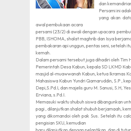
dan kemandiria
Persami ini adal
yang akan data
awal pembukaan acara
persami (23/2) di awali dengan upacara
pembuk
PBB, ISHOMA, shalat maghrib dan Isya berjam
pembakaran api unggun, pentas seni, setelah itu 
kemah.
Dalam persami tersebut juga dihadiri oleh Tim 
Pemerintah Desa Kabun, kepala SD LKMD Kabun
masjid al-muawwanah Kabun, ketua Ikramas 
Mahasiswa Kabun Yundri Qamaruddin, S.P , k
Depi,S.Pd.I, dan majelis guru M. Sanusi, S.H, Ye
Erviana, s.Pd.I.
Memasuki waktu shubuh siswa dibangunkan un
pagi , dilanjutkan shalat shubuh berjamaah, k
yang dikomandoi oleh pak Sus. Setelah itu ca
pengisian SKU, kemudian
baru dilanjutkan dengan pelantikan, dan di tut