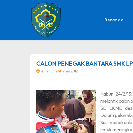
Beranda
dibuat oleh rrdigital.id
CALON PENEGAK BANTARA SMK LPM
eni manis
Views: 82
Kabun, 24/2/13:
melantik calon
SD LKMD desa
Dalam pelantik
Sus menekank
untuk meningkat