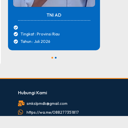
TNI AD
Tingkat : Provinsi Riau
Tingk
Tahun : Juli 2026
Tahun
1
2
Hubungi Kami
smkslpmdk@gmail.com
https://wa.me/088277351817
088277351817