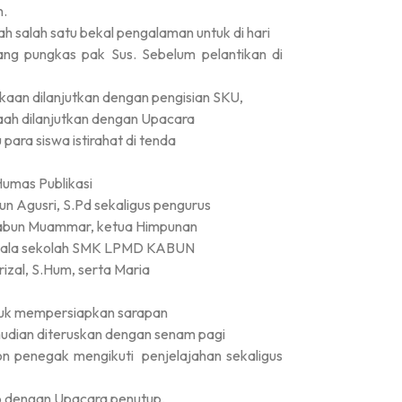
n.
ah salah satu bekal pengalaman untuk di hari
ng pungkas pak Sus. Sebelum pelantikan di
aan dilanjutkan dengan pengisian SKU,
aah dilanjutkan dengan Upacara
para siswa istirahat di tenda
Humas Publikasi
 Agusri, S.Pd sekaligus pengurus
Kabun Muammar, ketua Himpunan
epala sekolah SMK LPMD KABUN
srizal, S.Hum, serta Maria
tuk mempersiapkan sarapan
emudian diteruskan dengan senam pagi
lon penegak mengikuti
penjelajahan sekaligus
up dengan Upacara penutup.