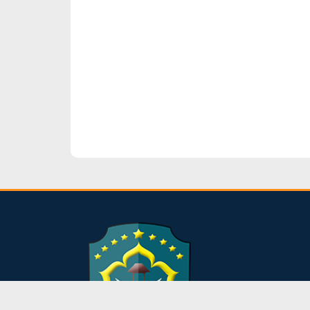
dibuat oleh rrdigital.id