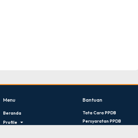
TNI AD
Tingkat : Provinsi Riau
Tahun : Juli 2026
Menu
Bantuan
Tata Cara PPDB
Beranda
Persyaratan PPDB
Profile
Kontak Kami
Artikel
Kebijakan Privasi