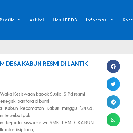
Profile
Artikel
Hasil PPDB
Informasi
Kont
 DESA KABUN RESMI DI LANTIK
 Waka Kesiswaan bapak Susilo, S.Pd resmi
 penegak
bantara di bumi
 Kabun kecamatan Kabun minggu (24/2).
an tersebut pak
an kepada siswa-siswi SMK LPMD KABUN
kan kedisiplinan,