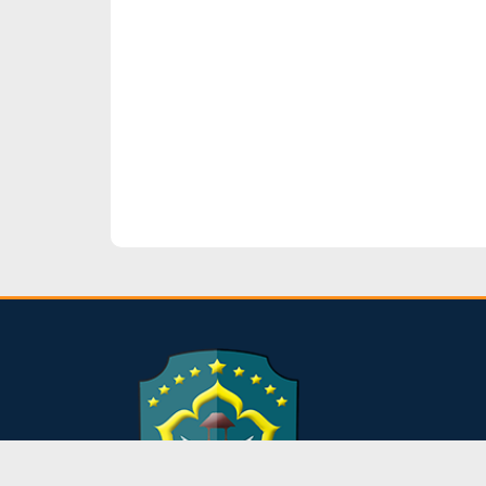
dibuat oleh rrdigital.id