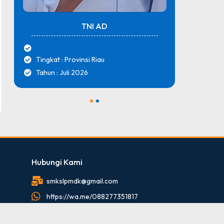
TNI AD
Tingkat : Provinsi Riau
Tingk
Tahun : Juli 2026
Tahun
1
2
Hubungi Kami
smkslpmdk@gmail.com
https://wa.me/088277351817
088277351817