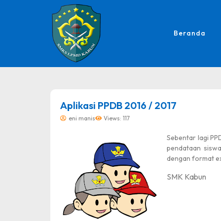
Beranda
dibuat oleh rrdigital.id
Aplikasi PPDB 2016 / 2017
eni manis
Views: 117
Sebentar lagi PP
pendataan siswa
dengan format ex
SMK Kabun