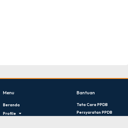
TNI AD
Tingkat : Provinsi Riau
Tahun : Juli 2026
Menu
Bantuan
Tata Cara PPDB
Beranda
Persyaratan PPDB
Profile
Kontak Kami
Artikel
Kebijakan Privasi