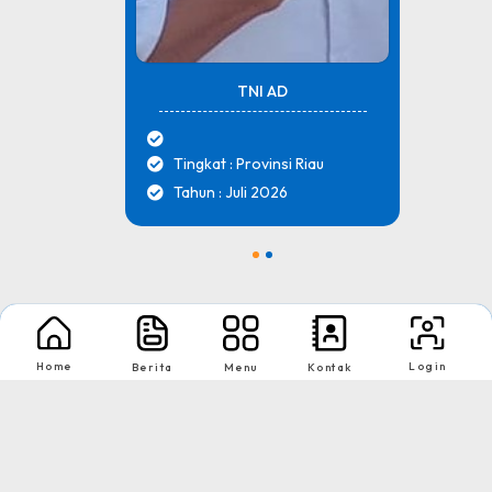
TNI AD
Tingkat : Provinsi Riau
Tahun : Juli 2026
1
2
Nikmati Cara Mudah dan Menyenangkan Ketika Membaca Buku, Update
Informasi Sekolah Hanya Dalam Genggaman
Home
Login
Berita
Menu
Kontak
Copyright © 2026